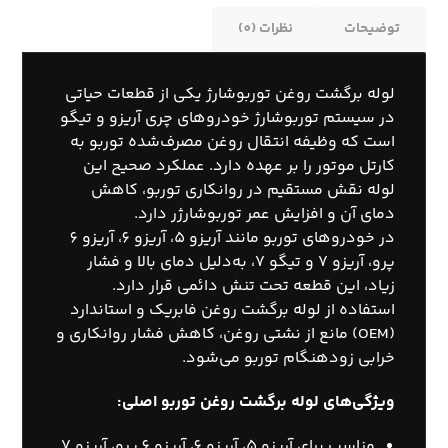
توضیحات
نظرات (0)
لوله برگشت روغن توربوشارژ یکی از قطعات حیاتی
در سیستم توربوشارژ خودروهای چری آریزو و تیگو
است که وظیفه انتقال روغن مصرف‌شده توربو به
کارتل موتور را بر عهده دارد. عملکرد صحیح این
لوله نقش مستقیم در روانکاری توربو، کاهش
دمای آن و افزایش عمر توربوشارژر دارد.
در خودروهای توربو مانند آریزو 5، آریزو 6، آریزو 6
پرو، آریزو 7 و تیگو 7، به‌دلیل دمای بالا و فشار
زیاد، این قطعه تحت تنش دائمی قرار دارد.
استفاده از لوله برگشت روغن فابریک و استاندارد
(OEM) مانع از نشتی روغن، کاهش فشار روانکاری و
خرابی زودهنگام توربو می‌شود.
ویژگی‌های لوله برگشت روغن توربو اصلی:
مناسب برای آریزو 5، آریزو 6، آریزو 6 پرو، آریزو 7