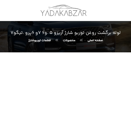
لوله برگشت روغن توربو شارژ آریزو ۵ .و۶ ٧و ۶پرو .تیگو٧
صفحه اصلی
محصولات
قطعات توربوشارژ