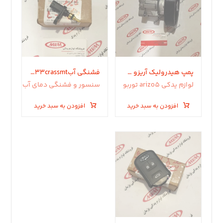
پمپ هیدرولیک آریزو 5 توربو
فشنگی آبx33crassmt.آریزو ٨ تیگو ٧پرو x22pro -x55promax-.آریزو ۶ جی تی تیگو ٨ پرومکس
لوازم یدکی arizo5 توربو
سنسور و فشنگی دمای آب
افزودن به سبد خرید
افزودن به سبد خرید