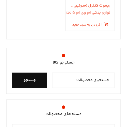
ریموت کنترل (سوئیچ هوشمند) آریزو ۵، آریزو ۶، آریزو ۶ پرو، تیگو ۵ (قدیم) و تیگو ۷ (قدیم)
لوازم یدکی ام وی ام arizo 5
افزودن به سبد خرید
جستوجو کالا
جستجو
دسته‌های محصولات