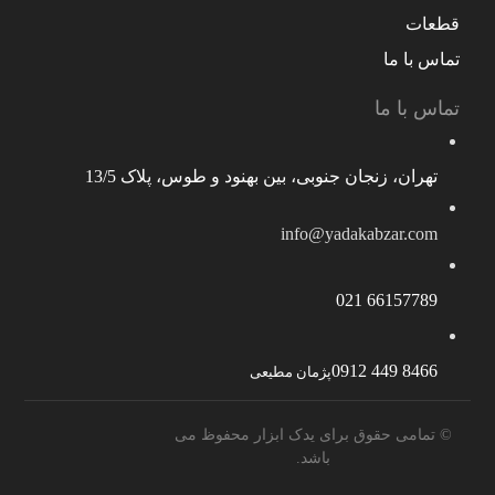
قطعات
تماس با ما
تماس با ما
تهران، زنجان جنوبی، بین بهنود و طوس، پلاک 13/5
info@yadakabzar.com
66157789 021
8466 449 0912
پژمان مطیعی
© تمامی حقوق برای یدک ابزار محفوظ می
باشد.