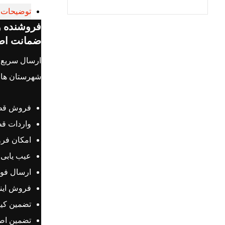
توضیحات
ضمانت اصل
شهرستان های
فروش قطعا
واردات قط
امکان فر
عیب یابی 
ارسال فور
فروش اینت
تضمین کی
تضمین اص