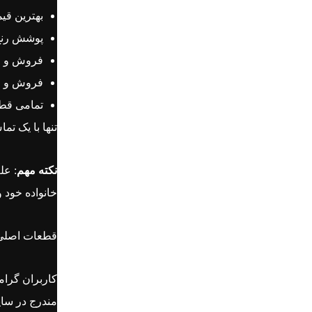
بهترین قی
پوشش رنج 
فروش و ار
فروش و ا
تمامی قطع
تنها با یک
تما
نکته مهم
: عل
خانواده خود 
قطعات اصلی ط
کاربران گرام
مندرج در سا