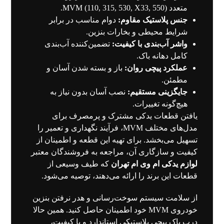
متعدد MVM (110, 315, 530, X33, 550).
جنس پلاستیک مقاوم:
دوام مناسب در برابر
شرایط محیطی و بخارات بنزین.
واشر آب‌بندی با کیفیت:
تضمین‌کننده آب‌بندی
کامل دهانه باک.
عملکرد پیچی روان:
باز و بسته شدن آسان و
مطمئن.
جایگزینی مستقیم:
نصب آسان بدون نیاز به
هیچ‌گونه تغییرات.
یافتن قطعات یدکی مشترک و پرمصرف برای
مدل‌های مختلف MVM، فرآیند نگهداری و تعمیر را
تسهیل می‌بخشد. برای تهیه این قطعه و اطمینان از
کیفیت و سازگاری آن، مراجعه به فروشندگان معتبر
لوازم یدکی ام وی ام تهران
که طیف وسیعی از
قطعات این برند را ارائه می‌دهند، توصیه می‌شود.
از سلامت سیستم سوخت‌رسانی و هدر نرفتن بنزین
خودروی MVM خود اطمینان حاصل کنید. همین حالا
درب باک پیچی پلاستیکی استاندارد و با کیفیت،