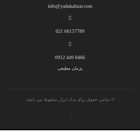
info@yadakabzar.com
66157789 021
8466 449 0912
پژمان مطیعی
© تمامی حقوق برای یدک ابزار محفوظ می باشد.