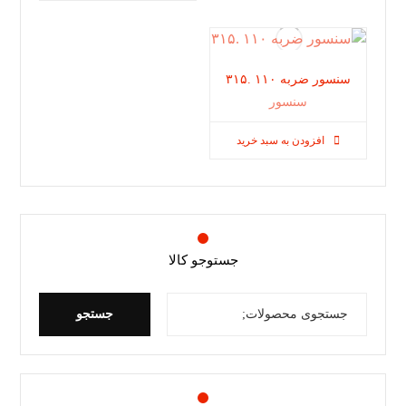
سنسور ضربه ١١٠ .٣١۵
سنسور
افزودن به سبد خرید
جستوجو کالا
جستجو