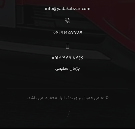
info@yadakabzar.com
66157789 021
8466 449 0912
پژمان مطیعی
© تمامی حقوق برای یدک ابزار محفوظ می باشد.