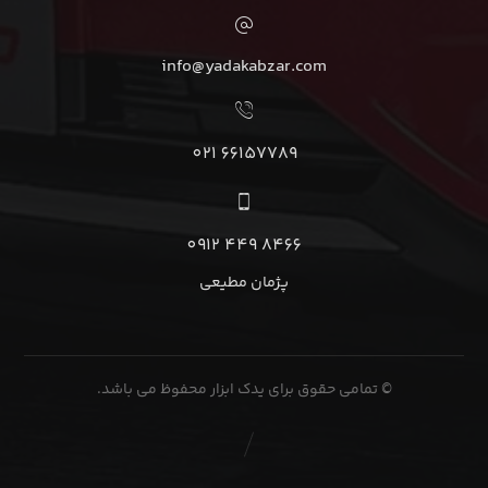
info@yadakabzar.com
66157789 021
8466 449 0912
پژمان مطیعی
© تمامی حقوق برای یدک ابزار محفوظ می باشد.