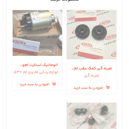
اتوماتیک استارت ام‌وی‌ام 530 – 550 – X33s – x33
ضربه گیر کمک عقب ام وی ام ۵۵٠ .۵٣٠
لوازم یدکی ام وی ام 530
ضربه گیر
افزودن به سبد خرید
افزودن به سبد خرید