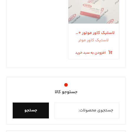
لاستیک کاور موتور ۵٣٠.۵۵٠ .x33.x33new
لاستیک کاور موتر
افزودن به سبد خرید
جستوجو کالا
جستجو