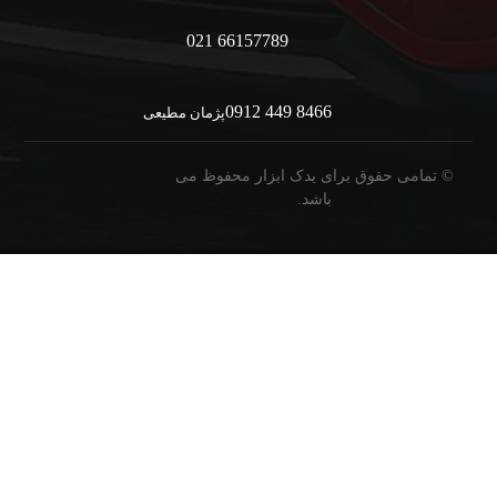
66157789 021
8466 449 0912
پژمان مطیعی
© تمامی حقوق برای یدک ابزار محفوظ می
باشد.