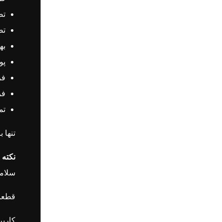
تض
تض
به
پو
فر
فر
تم
تنها ب
نکته 
سلامت
قطعات
کاربر