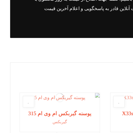
نلاین قادر به پاسخگویی و اعلام آخرین قیمت
پوسته گیربکس ام وی ام 315
گیربکس