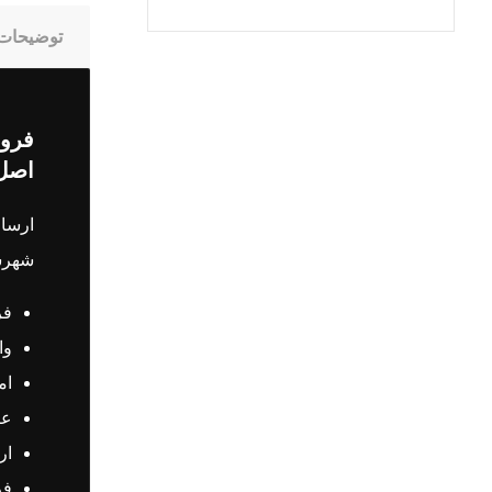
توضیحات
اصل 
شهرست
فر
وا
ام
عی
ار
فر