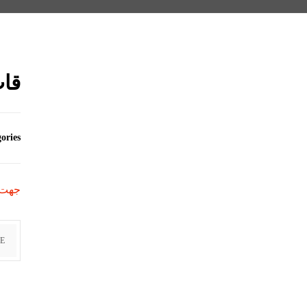
قاب 
ories
جهت استع