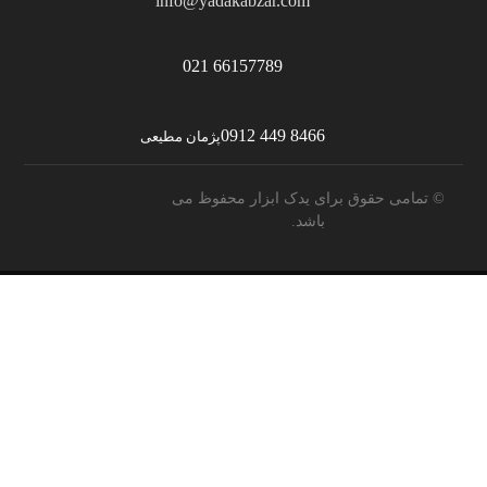
info@yadakabzar.com
66157789 021
8466 449 0912
پژمان مطیعی
© تمامی حقوق برای یدک ابزار محفوظ می
باشد.