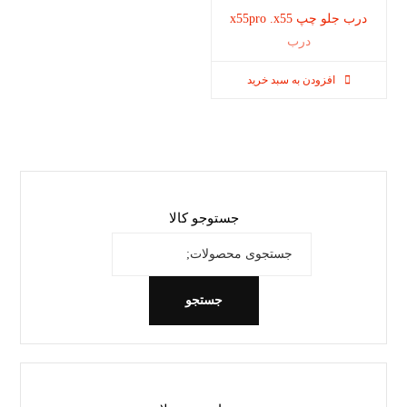
درب جلو چپ x55pro .x55
درب
افزودن به سبد خرید
جستوجو کالا
جستجو