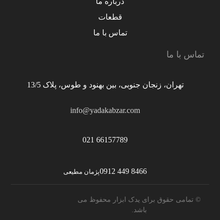
درباره ما
قطعات
تماس با ما
تماس با ما
تهران، زنجان جنوبی، بین بهنود و طوس، پلاک 13/5
info@yadakabzar.com
66157789 021
8466 449 0912
پژمان مطیعی
© تمامی حقوق برای یدک ابزار محفوظ می
باشد.