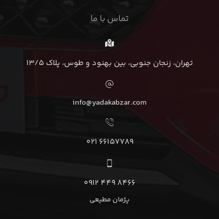
تماس با ما
تهران، زنجان جنوبی، بین بهنود و طوس، پلاک 13/5
info@yadakabzar.com
66157789 021
8466 449 0912
پژمان مطیعی