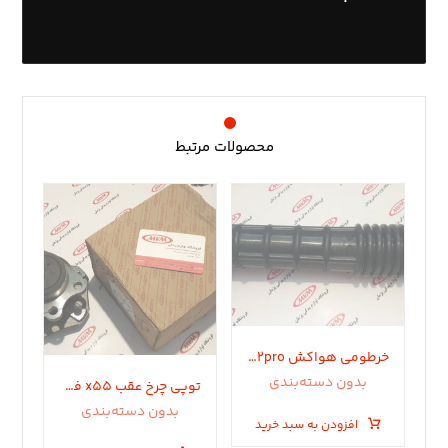
محصولات مرتبط
خرطومی هواکش x22pro
بدون دسته‌بندی
توپی چرخ عقب x55 فونیکس fx. X55pro. تیگو ٨پرو
بدون دسته‌بندی
افزودن به سبد خرید