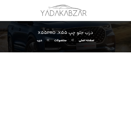
درب جلو چپ X55PRO .X55
صفحه اصلی
محصولات
درب