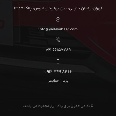
تهران، زنجان جنوبی، بین بهنود و طوس، پلاک 13/5
info@yadakabzar.com
66157789 021
8466 449 0912
پژمان مطیعی
© تمامی حقوق برای یدک ابزار محفوظ می باشد.