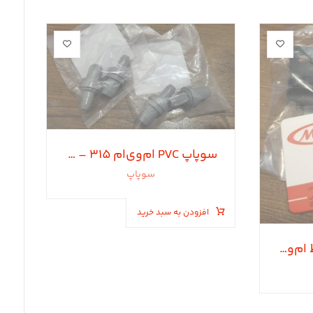
سوپاپ PVC ام‌وی‌ام 315 – 530 – 550 – 110s
سوپاپ
افزودن به سبد خرید
زبانه قفل کنسول وسط ام‌وی‌ام 530-550-x33