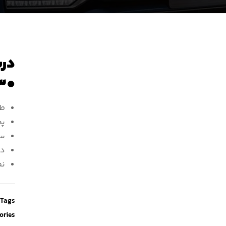
دری
30
طر
پخ
سا
دا
نص
Tags
ories