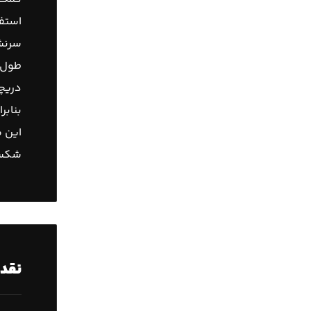
استفا
سرنشی
طول ع
دریچ
بنابر
این م
شکست
نقد 