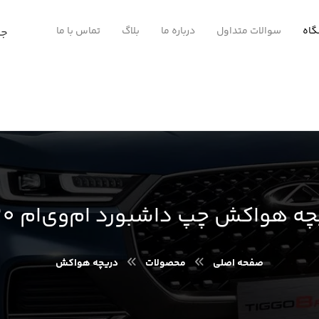
اه
سوالات متداول
درباره ما
بلاگ
تماس با ما
ه هواکش چپ داشبورد ام‌وی‌ام 530
صفحه اصلی
محصولات
دریچه هواکش