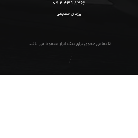
8466 449 0912
پژمان مطیعی
© تمامی حقوق برای یدک ابزار محفوظ می باشد.