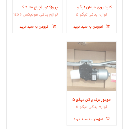
کلید روی فرمان تیگو 5 قدیم
پروژکتور (چراغ مه شکن جلو) آریزو ۶ جی تی، آریزو ۸ و ام وی ام x77
لوازم یدکی تیگو 5
لوازم یدکی فونیکس arizo 6
افزودن به سبد خرید
افزودن به سبد خرید
موتور برف پاکن تیگو ۵
لوازم یدکی تیگو 5
افزودن به سبد خرید