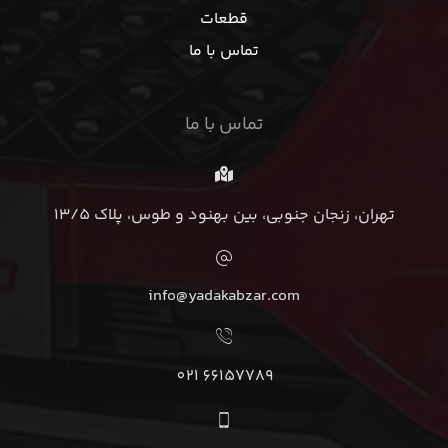
قطعات
تماس با ما
تماس با ما
تهران، زنجان جنوبی، بین بهنود و طوس، پلاک 13/5
info@yadakabzar.com
66157789 021