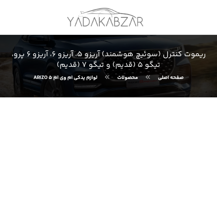
ریموت کنترل (سوئیچ هوشمند) آریزو ۵، آریزو ۶، آریزو ۶ پرو،
تیگو ۵ (قدیم) و تیگو ۷ (قدیم)
صفحه اصلی
محصولات
لوازم یدکی ام وی ام ARIZO 5