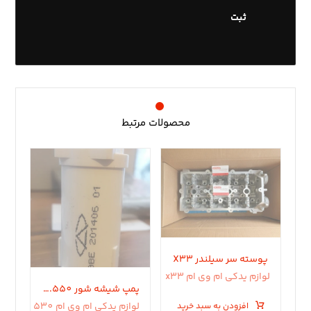
محصولات مرتبط
پوسته سر سیلندر X33
لوازم یدکی ام وی ام x33
پمپ شیشه شور 530.550.X33
لوازم یدکی ام وی ام 530
افزودن به سبد خرید