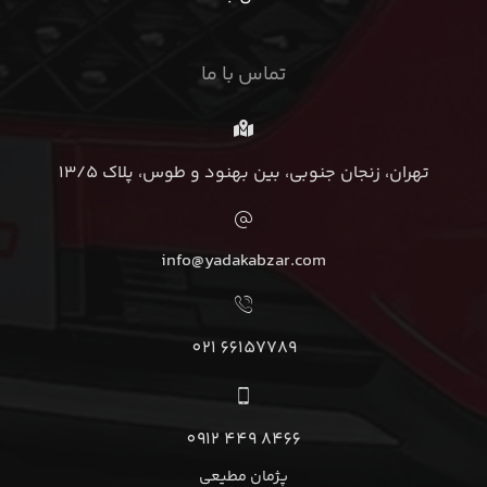
تماس با ما
تهران، زنجان جنوبی، بین بهنود و طوس، پلاک 13/5
info@yadakabzar.com
66157789 021
8466 449 0912
پژمان مطیعی