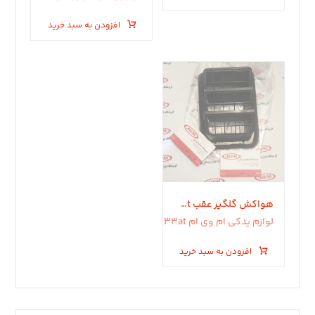
افزودن به سبد خرید
هواکش گلگیر عقب x33at .x33s .x33mt
لوازم یدکی ام وی ام x33at
افزودن به سبد خرید