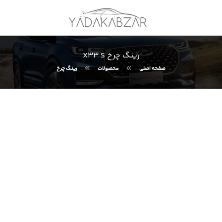
رینگ چرخ X33 S
صفحه اصلی
محصولات
رینگ چرخ