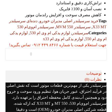
تراش‌کاری دقیق و استاندارد
نصب آسان و 100٪ فابریک
کاهش مصرف سوخت و افزایش راندمان موتور
Tags
خرید سرسیلندر اصلی مدیران خودرو
,
دنده‌ای سرسیلندر
X33 MT
,
سرسیلندر MVM 550
,
سرسیلندر ام‌وی‌ام 530
Categories
سرسیلندر
,
لوازم یدکی ام وی ام 530
,
لوازم یدکی
ام وی ام 550
,
لوازم یدکی ام وی ام x33
جهت استعلام قیمت با شماره ۸۴۶۶ ۴۴۹ ۰۹۱۲ تماس بگیرید!
توضیحات
نظرات (0)
سرسیلندر یکی از مهم‌ترین قطعات موتور است که نقش اصلی
در فرآیند احتراق، عبور جریان هوا، تنظیم ورود سوخت و خروج
دود و همچنین آب‌بندی کامل محفظه احتراق را برعهده دارد.
سرسیلندر ام‌وی‌ام 530، 550 MT و X33 MT که ارائه شده،
قطعه شرکتی اصلی مدیران خودرو (OEM) است و دقیقا