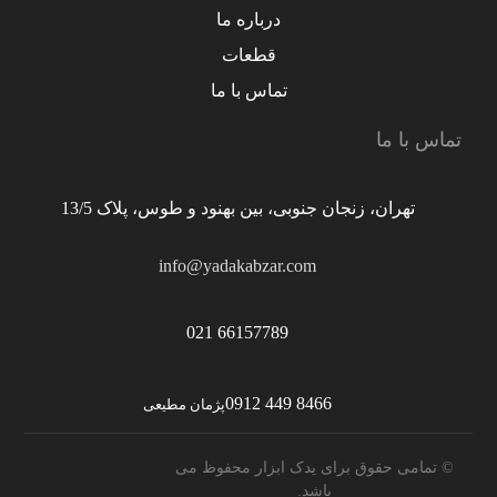
درباره ما
قطعات
تماس با ما
تماس با ما
تهران، زنجان جنوبی، بین بهنود و طوس، پلاک 13/5
info@yadakabzar.com
66157789 021
8466 449 0912
پژمان مطیعی
© تمامی حقوق برای یدک ابزار محفوظ می
باشد.