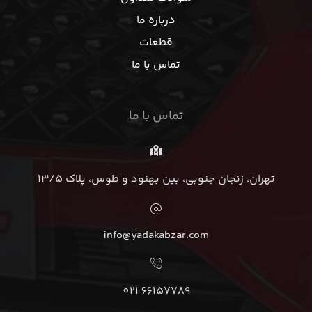
درباره ما
قطعات
تماس با ما
تماس با ما
تهران، زنجان جنوبی، بین بهنود و طوس، پلاک 13/5
info@yadakabzar.com
66157789 021