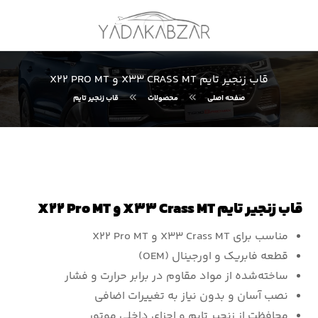
قاب زنجیر تایم X33 CRASS MT و X22 PRO MT
صفحه اصلی
محصولات
قاب زنجیر تایم
قاب زنجیر تایم X33 Crass MT و X22 Pro MT
مناسب برای X33 Crass MT و X22 Pro MT
قطعه فابریک و اورجینال (OEM)
ساخته‌شده از مواد مقاوم در برابر حرارت و فشار
نصب آسان و بدون نیاز به تغییرات اضافی
محافظت از زنجیر تایم و اجزای داخلی موتور