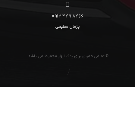
8466 449 0912
پژمان مطیعی
© تمامی حقوق برای یدک ابزار محفوظ می باشد.