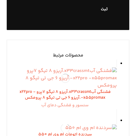
محصولات مرتبط
فشنگی آبx33crassmt.آریزو ٨ تیگو ٧پرو x22pro -
x55promax-.آریزو ۶ جی تی تیگو ٨ پرومکس
سنسور و فشنگی دمای آب
سردنده اتومات ام وی ام 550