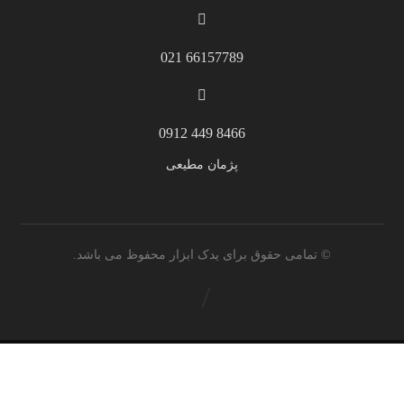
66157789 021
8466 449 0912
پژمان مطیعی
© تمامی حقوق برای یدک ابزار محفوظ می باشد.