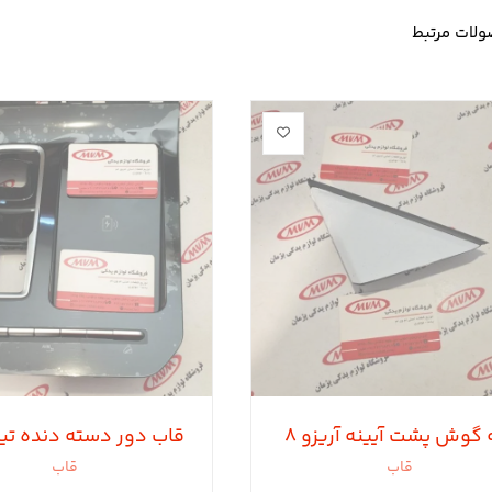
لات مرتبط
گوش پشت آیینه آریزو ٨
قاب
قاب