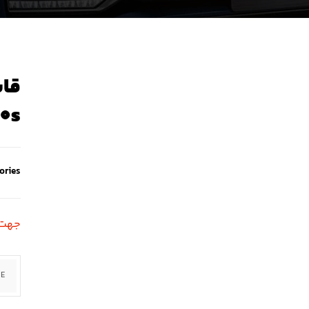
10s
ories
جهت استع