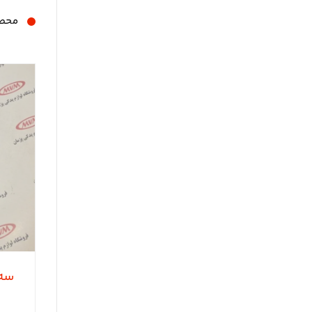
محصو
سه 