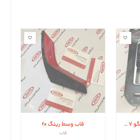
قاب دور دسته دنده تیگو ۷ پرو
قاب وسط رینگ fx
قاب