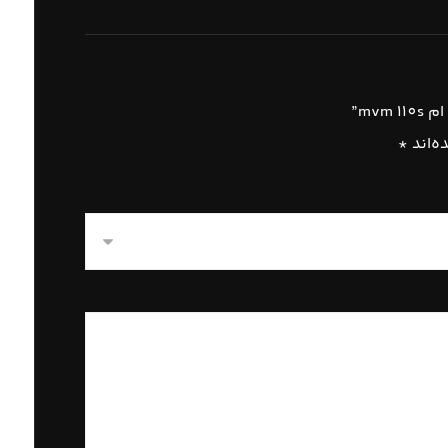
mv”
ه‌اند
*