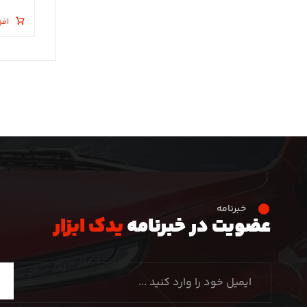
افز
خبرنامه
عضویت در خبرنامه
یدک ابزار