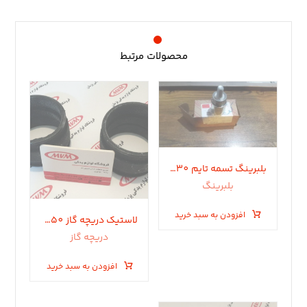
محصولات مرتبط
بلبرینگ تسمه تایم 530 x33s tiggo 550
بلبرینگ
افزودن به سبد خرید
لاستیک دریچه گاز ۵٣٠.۵۵٠.تیگو ۵
دریچه گاز
افزودن به سبد خرید