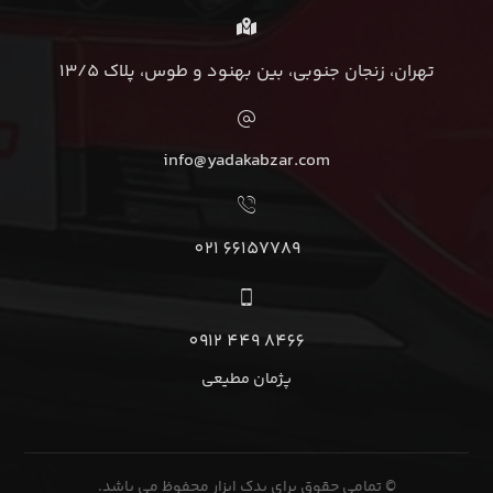
تهران، زنجان جنوبی، بین بهنود و طوس، پلاک 13/5
info@yadakabzar.com
66157789 021
8466 449 0912
پژمان مطیعی
© تمامی حقوق برای یدک ابزار محفوظ می باشد.