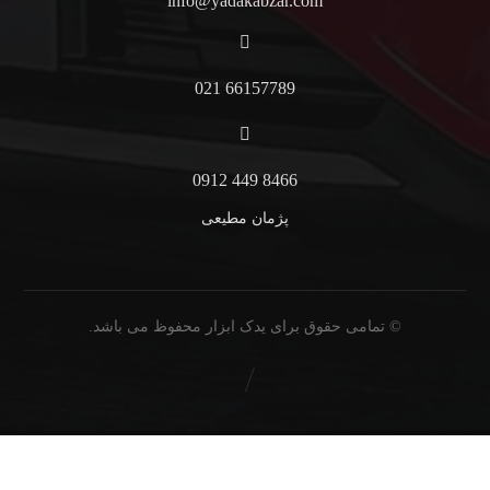
info@yadakabzar.com
66157789 021
8466 449 0912
پژمان مطیعی
© تمامی حقوق برای یدک ابزار محفوظ می باشد.