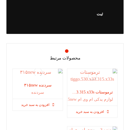
محصولات مرتبط
سردنده ٣١۵new
ترموستات tiggo.530.x33.315.x33s
سردنده
لوازم یدکی ام وی ام 315new
افزودن به سبد خرید
افزودن به سبد خرید