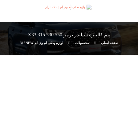
پیم کالیبره سیلندر ترمز 315.530.550.X33
صفحه اصلی
محصولات
لوازم یدکی ام وی ام 315NEW