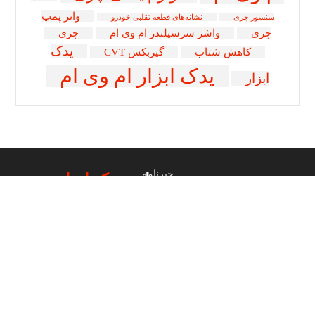
واتر پمپ
سنسور چری
نشانه‌های قطعه تقلبی خودرو
چری
واشر سرسیلندر ام وی ام
چری
یدک
کاهش شتاب
گیربکس CVT
یدک ابزار ام وی ام
ابزار
خبرنامه
عضویت در خبرنامه
یدک ابزار
عضویت
دسترسی سریع