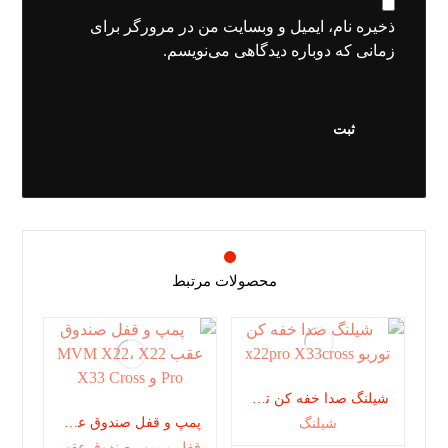
ذخیره نام، ایمیل و وبسایت من در مرورگر برای
زمانی که دوباره دیدگاهی می‌نویسم.
محصولات مرتبط
شیلنگ صدا خفه کن توربو x22pro X33cross
پمپ و قفل صندوق عقب MVM X22، X22 Pro و X33 Cross
شیلنگ
قفل و پمپ صندوق عقب