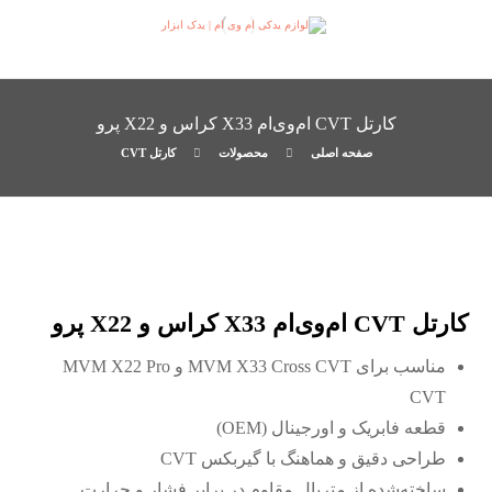
کارتل CVT ام‌وی‌ام X33 کراس و X22 پرو
صفحه اصلی
محصولات
کارتل CVT
کارتل CVT ام‌وی‌ام X33 کراس و X22 پرو
مناسب برای MVM X33 Cross CVT و MVM X22 Pro
CVT
قطعه فابریک و اورجینال (OEM)
طراحی دقیق و هماهنگ با گیربکس CVT
ساخته‌شده از متریال مقاوم در برابر فشار و حرارت